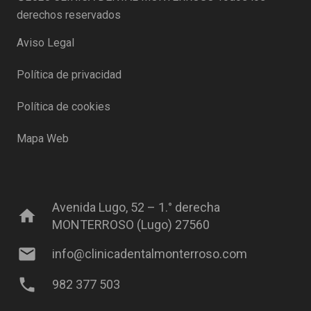
derechos reservados
Aviso Legal
Política de privacidad
Política de cookies
Mapa Web
Avenida Lugo, 52 – 1.° derecha
home
MONTERROSO (Lugo) 27560
mail
info@clinicadentalmonterroso.com
phone
982 377 503