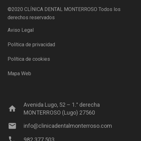
©2020
CLÍNICA DENTAL MONTERROSO
Todos los
derechos reservados
Aviso Legal
Política de privacidad
Política de cookies
Mapa Web
Avenida Lugo, 52 – 1.° derecha
home
MONTERROSO (Lugo) 27560
mail
info@clinicadentalmonterroso.com
phone
982 377 503